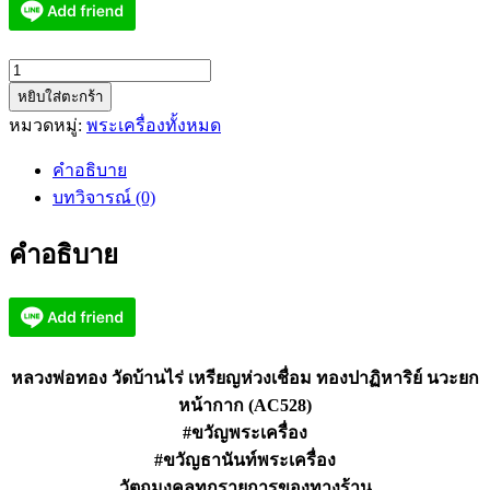
จำนวน
หยิบใส่ตะกร้า
หลวง
หมวดหมู่:
พระเครื่องทั้งหมด
พ่อ
ทอง
คำอธิบาย
วัด
บทวิจารณ์ (0)
บ้านไร่
เหรียญ
คำอธิบาย
ห่วง
เชื่อม
ทอง
ปาฏิหาริย์
(AC528)
หลวงพ่อทอง วัดบ้านไร่ เหรียญห่วงเชื่อม ทองปาฏิหาริย์ นวะยก
ชิ้น
หน้ากาก (AC528)
#ขวัญพระเครื่อง
#ขวัญธานันท์พระเครื่อง
วัตถุมงคลทุกรายการของทางร้าน