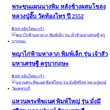
พระขุนแผนนางพิม หลังช้างผสมโขลง
หลวงปู่อั๊บ วัดท้องไทร ปี 2552
฿
300
หยิบใส่ตะกร้า
พญาไก่ฟ้ามหาลาภ พิมพ์เล็ก รุ่น เจ้าสัว
มหาเศรษฐี ครูบากฤษะ
฿
300
หยิบใส่ตะกร้า
แหวนพระพิฆเนศ พิมพ์ใหญ่ รุ่น มั่งมี