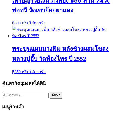
เหรียญรวยเงิน ทวีทอง ๑๐๐ ล้าน หลวง
พ่อทวี วัดเขาย้อยผาแดง
฿
300
หยิบใส่ตะกร้า
พระขุนแผนนางพิม หลังช้างผสมโขลง
หลวงปู่อั๊บ วัดท้องไทร ปี 2552
฿
350
หยิบใส่ตะกร้า
ค้นหาวัตถุมงคลได้ที่นี่
ค้นหา:
ค้นหา
เมนูร้านค้า