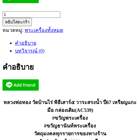
จำนวน
หยิบใส่ตะกร้า
หลวง
หมวดหมู่:
พระเครื่องทั้งหมด
พ่อ
ทอง
คำอธิบาย
วัด
บทวิจารณ์ (0)
บ้านไร่
พิธี
คำอธิบาย
เสาร์๕
วาระ
สรง
น้ำ
ปี
หลวงพ่อทอง วัดบ้านไร่ พิธีเสาร์๕ วาระสรงน้ำ ปี67 เหรียญแกะ
67
มือ กล่องเดิม(AC539)
(AC539)
#ขวัญพระเครื่อง
ชิ้น
#ขวัญธานันท์พระเครื่อง
วัตถุมงคลทุกรายการของทางร้าน