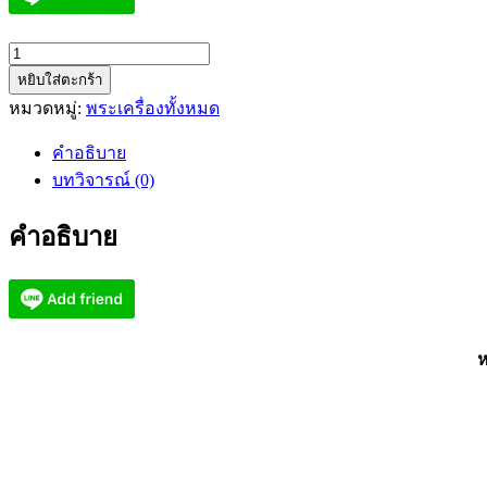
จำนวน
หยิบใส่ตะกร้า
หลวง
หมวดหมู่:
พระเครื่องทั้งหมด
พ่อ
ทอง
คำอธิบาย
วัด
บทวิจารณ์ (0)
บ้านไร่
นครราชสีมา
คำอธิบาย
ทอง
หมื่น
ล้าน
ลุ้น
เนื้อ
ห
(KP3376)
ชิ้น