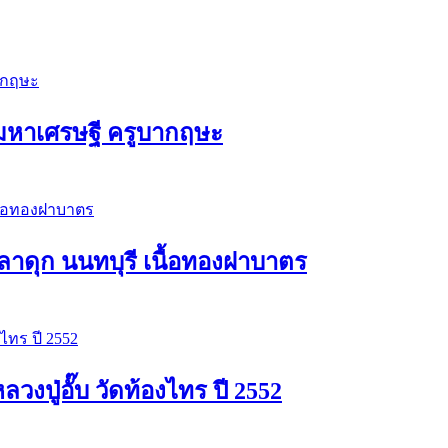
ัวมหาเศรษฐี ครูบากฤษะ
าดุก นนทบุรี เนื้อทองฝาบาตร
ปู่อั๊บ วัดท้องไทร ปี 2552