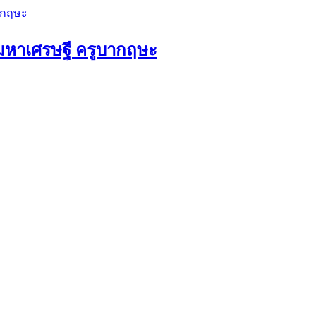
ัวมหาเศรษฐี ครูบากฤษะ