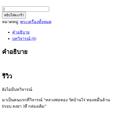
จำนวน
หยิบใส่ตะกร้า
หลวง
หมวดหมู่:
พระเครื่องทั้งหมด
พ่อ
ทอง
คำอธิบาย
วัด
บทวิจารณ์ (0)
บ้านไร่
ทอง
คำอธิบาย
หมื่น
ล้าน
6รอบ
ลงยา
รีวิว
3สี
กล่อง
ยังไม่มีบทวิจารณ์
เดิม
ชิ้น
มาเป็นคนแรกที่วิจารณ์ “หลวงพ่อทอง วัดบ้านไร่ ทองหมื่นล้าน
6รอบ ลงยา 3สี กล่องเดิม”