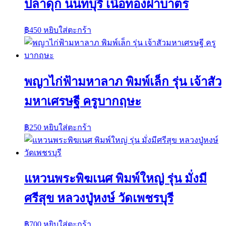
ปลาดุก นนทบุรี เนื้อทองฝาบาตร
฿
450
หยิบใส่ตะกร้า
พญาไก่ฟ้ามหาลาภ พิมพ์เล็ก รุ่น เจ้าสัว
มหาเศรษฐี ครูบากฤษะ
฿
250
หยิบใส่ตะกร้า
แหวนพระพิฆเนศ พิมพ์ใหญ่ รุ่น มั่งมี
ศรีสุข หลวงปู่หงษ์ วัดเพชรบุรี
฿
700
หยิบใส่ตะกร้า