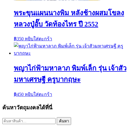
พระขุนแผนนางพิม หลังช้างผสมโขลง
หลวงปู่อั๊บ วัดท้องไทร ปี 2552
฿
350
หยิบใส่ตะกร้า
พญาไก่ฟ้ามหาลาภ พิมพ์เล็ก รุ่น เจ้าสัว
มหาเศรษฐี ครูบากฤษะ
฿
450
หยิบใส่ตะกร้า
ค้นหาวัตถุมงคลได้ที่นี่
ค้นหา:
ค้นหา