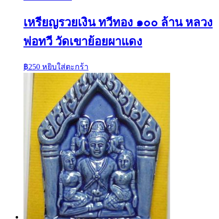
เหรียญรวยเงิน ทวีทอง ๑๐๐ ล้าน หลวง
พ่อทวี วัดเขาย้อยผาแดง
฿
250
หยิบใส่ตะกร้า