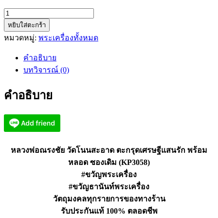
จำนวน
หยิบใส่ตะกร้า
หล
หมวดหมู่:
พระเครื่องทั้งหมด
วง
พ่อ
คำอธิบาย
ณ
บทวิจารณ์ (0)
รง
ชัย
คำอธิบาย
วัด
โนนสะอาด
ตะกรุด
เศรษฐี
แสน
หลวงพ่อณรงชัย วัดโนนสะอาด ตะกรุดเศรษฐีแสนรัก พร้อม
รัก
หลอด ซองเดิม (KP3058)
(KP3058)
#ขวัญพระเครื่อง
ชิ้น
#ขวัญธานันท์พระเครื่อง
วัตถุมงคลทุกรายการของทางร้าน
รับประกันแท้ 100% ตลอดชีพ