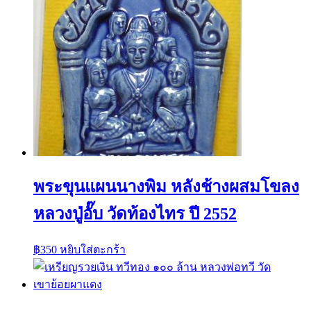
พระขุนแผนนางพิม หลังช้างผสมโขลง
หลวงปู่อั๊บ วัดท้องไทร ปี 2552
฿
350
หยิบใส่ตะกร้า