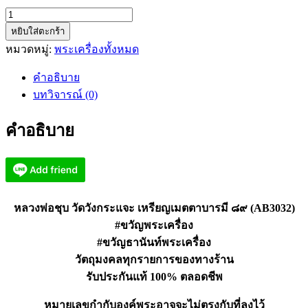
จำนวน
หยิบใส่ตะกร้า
หลวง
หมวดหมู่:
พระเครื่องทั้งหมด
พ่อ
ชุบ
คำอธิบาย
วัด
บทวิจารณ์ (0)
วัง
กระแจะ
คำอธิบาย
เหรียญ
เมตตา
บารมี
๘๙
(AB3032)
หลวงพ่อชุบ วัดวังกระแจะ เหรียญเมตตาบารมี ๘๙ (AB3032)
ชิ้น
#ขวัญพระเครื่อง
#ขวัญธานันท์พระเครื่อง
วัตถุมงคลทุกรายการของทางร้าน
รับประกันแท้ 100% ตลอดชีพ
หมายเลขกำกับองค์พระอาจจะไม่ตรงกับที่ลงไว้