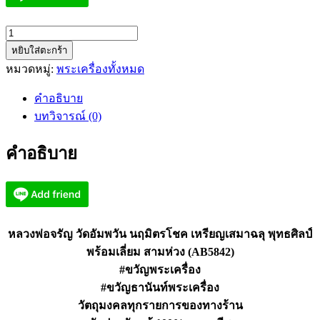
จำนวน
หยิบใส่ตะกร้า
หลวง
หมวดหมู่:
พระเครื่องทั้งหมด
พ่อ
จรัญ
คำอธิบาย
นฤมิต
บทวิจารณ์ (0)
รโชค
เหรียญ
คำอธิบาย
เสมา
ฉลุ
สาม
ห่วง
(AB5842)
หลวงพ่อจรัญ วัดอัมพวัน นฤมิตรโชค เหรียญเสมาฉลุ พุทธศิลป์
ชิ้น
พร้อมเลี่ยม สามห่วง (AB5842)
#ขวัญพระเครื่อง
#ขวัญธานันท์พระเครื่อง
วัตถุมงคลทุกรายการของทางร้าน