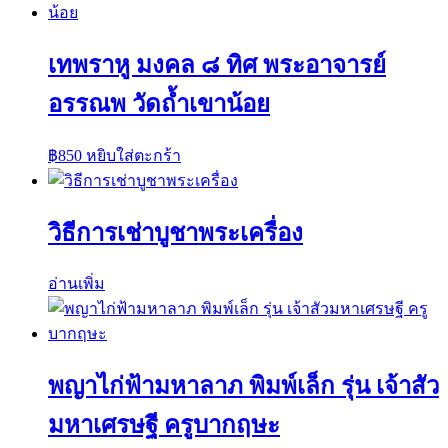
เทพราหู มงคล ๘ ทิศ พระอาจารย์
อรรณพ วัดถ้ำเขาน้อย
฿
850
หยิบใส่ตะกร้า
วิธีการเช่าบูชาพระเครื่อง
อ่านเพิ่ม
พญาไก่ฟ้ามหาลาภ พิมพ์เล็ก รุ่น เจ้าสัว
มหาเศรษฐี ครูบากฤษะ