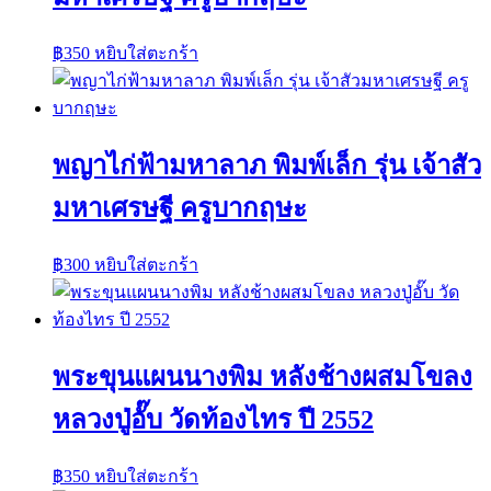
฿
350
หยิบใส่ตะกร้า
พญาไก่ฟ้ามหาลาภ พิมพ์เล็ก รุ่น เจ้าสัว
มหาเศรษฐี ครูบากฤษะ
฿
300
หยิบใส่ตะกร้า
พระขุนแผนนางพิม หลังช้างผสมโขลง
หลวงปู่อั๊บ วัดท้องไทร ปี 2552
฿
350
หยิบใส่ตะกร้า