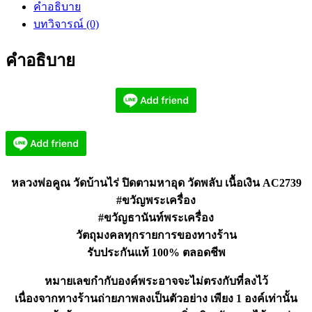
คำอธิบาย
วัด
บทวิจารณ์ (0)
บ้านไร่
ปิด
คำอธิบาย
ตาม
หา
อุด
วัด
พลับ
เนื้อ
เงิน
หลวงพ่อคูณ วัดบ้านไร่ ปิดตามหาอุด วัดพลับ เนื้อเงิน AC2739
AC2739
#ขวัญพระเครื่อง
ชิ้น
#ขวัญธานันท์พระเครื่อง
วัตถุมงคลทุกรายการของทางร้าน
รับประกันแท้ 100% ตลอดชีพ
หมายเลขกำกับองค์พระอาจจะไม่ตรงกับที่ลงไว้
เนื่องจากทางร้านถ่ายภาพลงเป็นตัวอย่าง เพียง 1 องค์เท่านั้น