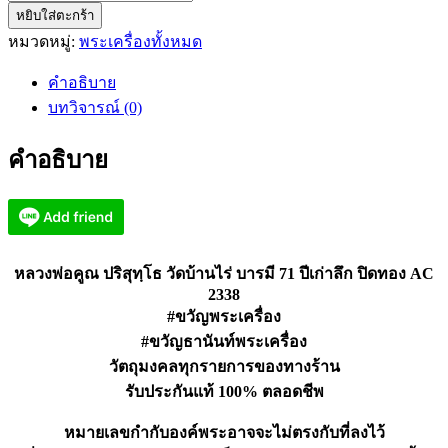
หยิบใส่ตะกร้า
หลวง
หมวดหมู่:
พระเครื่องทั้งหมด
พ่อ
คูณ
คำอธิบาย
ปริ
บทวิจารณ์ (0)
สุทฺโธ
วัด
คำอธิบาย
บ้านไร่
บารมี
71
ปี
เก่า
หลวงพ่อคูณ ปริสุทฺโธ วัดบ้านไร่ บารมี 71 ปีเก่าลึก ปิดทอง AC
ลึก
2338
ปิด
#ขวัญพระเครื่อง
ทอง
#ขวัญธานันท์พระเครื่อง
AC
วัตถุมงคลทุกรายการของทางร้าน
2338
รับประกันแท้ 100% ตลอดชีพ
ชิ้น
หมายเลขกำกับองค์พระอาจจะไม่ตรงกับที่ลงไว้