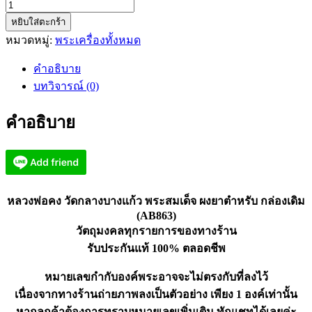
จำนวน
หยิบใส่ตะกร้า
หลวง
หมวดหมู่:
พระเครื่องทั้งหมด
พ่อ
คง
คำอธิบาย
วัดกลาง
บทวิจารณ์ (0)
บางแก้ว
พระ
คำอธิบาย
สมเด็จ
ผง
ยา
ตำหรับ
(AB863)
หลวงพ่อคง วัดกลางบางแก้ว พระสมเด็จ ผงยาตำหรับ กล่องเดิม
ชิ้น
(AB863)
วัตถุมงคลทุกรายการของทางร้าน
รับประกันแท้ 100% ตลอดชีพ
หมายเลขกำกับองค์พระอาจจะไม่ตรงกับที่ลงไว้
เนื่องจากทางร้านถ่ายภาพลงเป็นตัวอย่าง เพียง 1 องค์เท่านั้น
หากลูกค้าต้องการทราบหมายเลขเพิ่มเติม ทักแชทได้เลยค่ะ