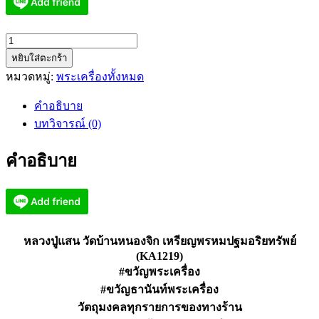
จำนวน
หยิบใส่ตะกร้า
หลวง
หมวดหมู่:
พระเครื่องทั้งหมด
ปู่
แสน
คำอธิบาย
วัด
บทวิจารณ์ (0)
บ้าน
หนองจิก
คำอธิบาย
เหรียญ
พรหม
ปฐม
อริย
ทรัพย์
หลวงปู่แสน วัดบ้านหนองจิก เหรียญพรหมปฐมอริยทรัพย์
(KA1219)
(KA1219)
ชิ้น
#ขวัญพระเครื่อง
#ขวัญธานันท์พระเครื่อง
วัตถุมงคลทุกรายการของทางร้าน