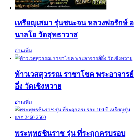
เหรียญเสมา รุ่นชนะจน หลวงพ่อรักษ์ อ
นาลโย วัดสุทธาวาส
อ่านเพิ่ม
ท้าวเวสสุวรรณ ราชาโชค พระอาจารย์
อึ่ง วัดเชิงหวาย
อ่านเพิ่ม
พระพุทธชินราช รุ่น ที่ระฤกครบรอบ