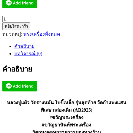
จำนวน
หยิบใส่ตะกร้า
หลวง
หมวดหมู่:
พระเครื่องทั้งหมด
ปู่
แผ้ว
คำอธิบาย
วัด
บทวิจารณ์ (0)
ราง
หมัน
คำอธิบาย
ใบ
ขี้
เหล็ก
รุ่น
สุดท้าย
หลวงปู่แผ้ว วัดรางหมัน ใบขี้เหล็ก รุ่นสุดท้าย วัดกำแพงแสน
วัดกำแพง
พิเศษ กล่องเดิม (AB2925)
แสน
#ขวัญพระเครื่อง
(AB2925)
#ขวัญธานันท์พระเครื่อง
ชิ้น
วัตถุมงคลทุกรายการของทางร้าน