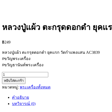
หลวงปู่แผ้ว ตะกรุดดอกดำ ยุค
฿
249
หลวงปู่แผ้ว ตะกรุดดอกดำ ยุคแรก วัดกำแพงแสน AC3839
#ขวัญพระเครื่อง
#ขวัญธานันท์พระเครื่อง
จำนวน
หยิบใส่ตะกร้า
หลวง
หมวดหมู่:
พระเครื่องทั้งหมด
ปู่
แผ้ว
คำอธิบาย
ตะกรุด
บทวิจารณ์ (0)
ดอก