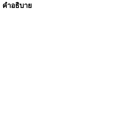
ดำ
คำอธิบาย
ยุค
แรก
วัดกำแพง
แสน
AC3839
ชิ้น