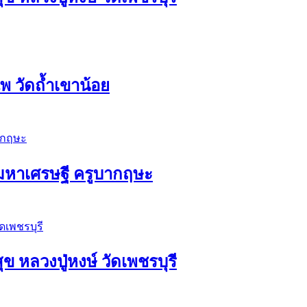
 วัดถ้ำเขาน้อย
ัวมหาเศรษฐี ครูบากฤษะ
ุข หลวงปู่หงษ์ วัดเพชรบุรี