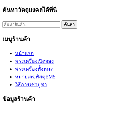
ค้นหาวัตถุมงคลได้ที่นี่
ค้นหา:
ค้นหา
เมนูร้านค้า
หน้าแรก
พระเครื่องเปิดจอง
พระเครื่องทั้งหมด
หมายเลขพัสดุEMS
วิธีการเช่าบูชา
ข้อมูลร้านค้า
ขวัญธานันท์พระเครื่อง
เบอร์โทร. : 084-4152966 (ขวัญ)
Email : info@kwan-amulet.com
Line ID : @kwanpra