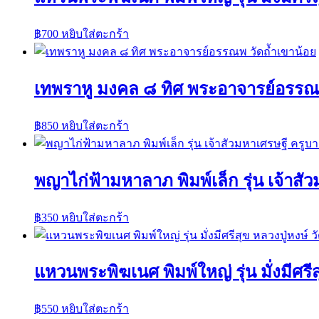
฿
700
หยิบใส่ตะกร้า
เทพราหู มงคล ๘ ทิศ พระอาจารย์อรรณพ
฿
850
หยิบใส่ตะกร้า
พญาไก่ฟ้ามหาลาภ พิมพ์เล็ก รุ่น เจ้าส
฿
350
หยิบใส่ตะกร้า
แหวนพระพิฆเนศ พิมพ์ใหญ่ รุ่น มั่งมีศรีส
฿
550
หยิบใส่ตะกร้า