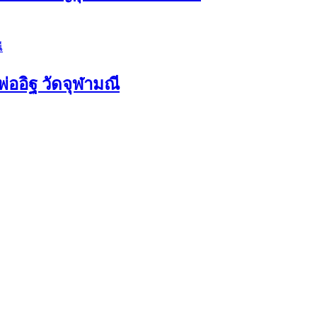
่ออิฐ วัดจุฬามณี
ัดจำปาวนาราม