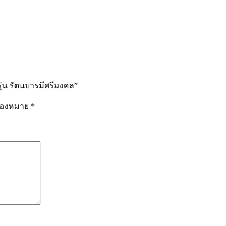
ุ่น รัตนบารมีศรีมงคล”
รื่องหมาย
*