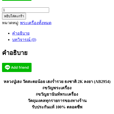
จำนวน
หยิบใส่ตะกร้า
หลวง
หมวดหมู่:
พระเครื่องทั้งหมด
ปู่
เฮง
คำอธิบาย
วัด
บทวิจารณ์ (0)
สะตอ
น้อย
คำอธิบาย
เฮง
ร่ำรวย
ธงชาติ
2K
ลงยา
หลวงปู่เฮง วัดสะตอน้อย เฮงร่ำรวย ธงชาติ 2K ลงยา (AB2954)
(AB2954)
#ขวัญพระเครื่อง
ชิ้น
#ขวัญธานันท์พระเครื่อง
วัตถุมงคลทุกรายการของทางร้าน
รับประกันแท้ 100% ตลอดชีพ