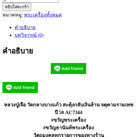
หยิบใส่ตะกร้า
หลวง
หมวดหมู่:
พระเครื่องทั้งหมด
ปู่
เจือ
คำอธิบาย
วัดกลาง
บทวิจารณ์ (0)
บางแก้ว
สะดุ้ง
คำอธิบาย
กลับ
เงิน
ล้าน
จตุ
คาม
AC7344
ชิ้น
หลวงปู่เจือ วัดกลางบางแก้ว สะดุ้งกลับเงินล้าน จตุคามรามเทพ
ปี 50 AC7344
#ขวัญพระเครื่อง
#ขวัญธานันท์พระเครื่อง
วัตถุมงคลทุกรายการของทางร้าน