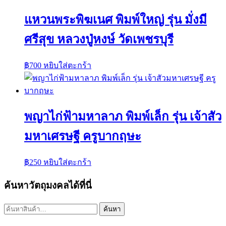
แหวนพระพิฆเนศ พิมพ์ใหญ่ รุ่น มั่งมี
ศรีสุข หลวงปู่หงษ์ วัดเพชรบุรี
฿
700
หยิบใส่ตะกร้า
พญาไก่ฟ้ามหาลาภ พิมพ์เล็ก รุ่น เจ้าสัว
มหาเศรษฐี ครูบากฤษะ
฿
250
หยิบใส่ตะกร้า
ค้นหาวัตถุมงคลได้ที่นี่
ค้นหา:
ค้นหา