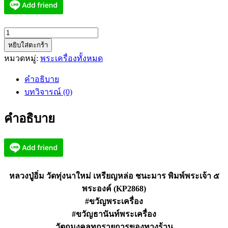
จำนวน
หยิบใส่ตะกร้า
หลวง
หมวดหมู่:
พระเครื่องทั้งหมด
ปู่
อิ่ม
คำอธิบาย
เหรียญ
บทวิจารณ์ (0)
หล่อ
ชนะ
คำอธิบาย
มาร
พิมพ์
พระเจ้า
๕
พระองค์
หลวงปู่อิ่ม วัดทุ่งนาใหม่ เหรียญหล่อ ชนะมาร พิมพ์พระเจ้า ๕
(KP2868)
พระองค์ (KP2868)
ชิ้น
#ขวัญพระเครื่อง
#ขวัญธานันท์พระเครื่อง
วัตถุมงคลทุกรายการของทางร้าน