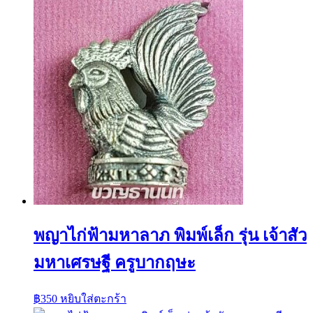
พญาไก่ฟ้ามหาลาภ พิมพ์เล็ก รุ่น เจ้าสัว
มหาเศรษฐี ครูบากฤษะ
฿
350
หยิบใส่ตะกร้า