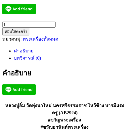
จำนวน
หยิบใส่ตะกร้า
หลวง
หมวดหมู่:
พระเครื่องทั้งหมด
ปู่
อิ่ม
คำอธิบาย
วัด
บทวิจารณ์ (0)
ทุ่ง
นา
คำอธิบาย
ใหม่
นครศรีธรรมราช
ไหว้
ข้าง
บารมี
หลวงปู่อิ่ม วัดทุ่งนาใหม่ นครศรีธรรมราช ไหว้ข้าง บารมีแรง
แรง
ครู (AB2924)
ครู
#ขวัญพระเครื่อง
(AB2924)
#ขวัญธานันท์พระเครื่อง