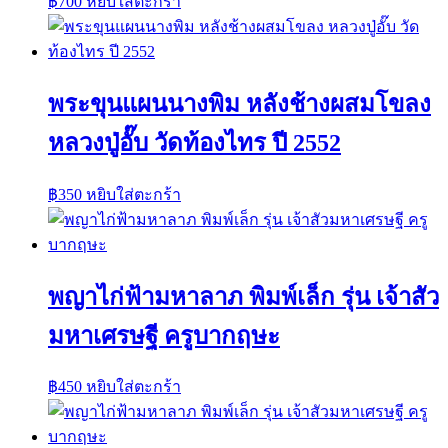
฿
700
หยิบใส่ตะกร้า
พระขุนแผนนางพิม หลังช้างผสมโขลง
หลวงปู่อั๊บ วัดท้องไทร ปี 2552
฿
350
หยิบใส่ตะกร้า
พญาไก่ฟ้ามหาลาภ พิมพ์เล็ก รุ่น เจ้าสัว
มหาเศรษฐี ครูบากฤษะ
฿
450
หยิบใส่ตะกร้า