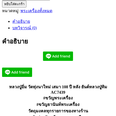
หยิบใส่ตะกร้า
หลวง
หมวดหมู่:
พระเครื่องทั้งหมด
ปู่
อิ่ม
คำอธิบาย
วัด
บทวิจารณ์ (0)
ทุ่ง
นา
คำอธิบาย
ใหม่
เสมา
108
ปี
หลัง
ยันต์
หลวง
หลวงปู่อิ่ม วัดทุ่งนาใหม่ เสมา 108 ปี หลัง ยันต์หลวงปู่ทิม
ปู่
AC7439
ทิม
#ขวัญพระเครื่อง
AC7439
#ขวัญธานันท์พระเครื่อง
ชิ้น
วัตถุมงคลทุกรายการของทางร้าน