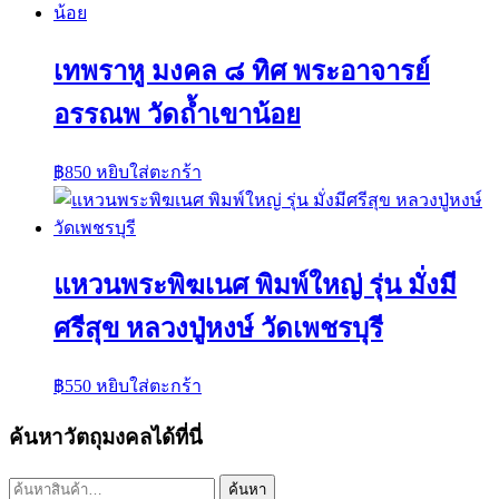
เทพราหู มงคล ๘ ทิศ พระอาจารย์
อรรณพ วัดถ้ำเขาน้อย
฿
850
หยิบใส่ตะกร้า
แหวนพระพิฆเนศ พิมพ์ใหญ่ รุ่น มั่งมี
ศรีสุข หลวงปู่หงษ์ วัดเพชรบุรี
฿
550
หยิบใส่ตะกร้า
ค้นหาวัตถุมงคลได้ที่นี่
ค้นหา:
ค้นหา