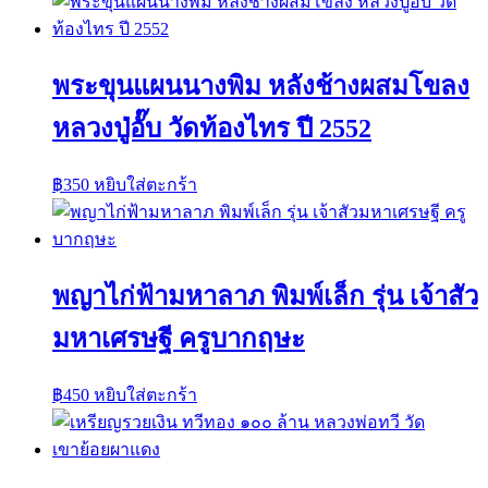
พระขุนแผนนางพิม หลังช้างผสมโขลง
หลวงปู่อั๊บ วัดท้องไทร ปี 2552
฿
350
หยิบใส่ตะกร้า
พญาไก่ฟ้ามหาลาภ พิมพ์เล็ก รุ่น เจ้าสัว
มหาเศรษฐี ครูบากฤษะ
฿
450
หยิบใส่ตะกร้า