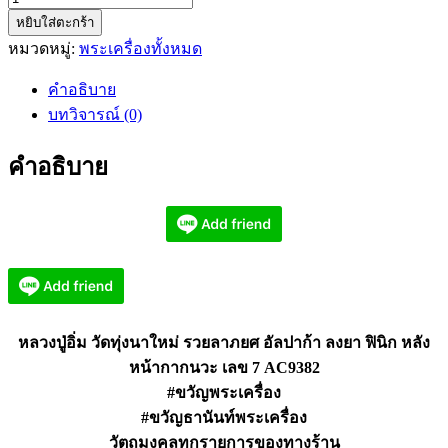
หยิบใส่ตะกร้า
หลวง
หมวดหมู่:
พระเครื่องทั้งหมด
ปู่
อิ่ม
คำอธิบาย
วัด
บทวิจารณ์ (0)
ทุ่ง
นา
คำอธิบาย
ใหม่
รวย
ลาภ
ยศ
อัล
ปาก้
า
หลวงปู่อิ่ม วัดทุ่งนาใหม่ รวยลาภยศ อัลปาก้า ลงยา ฟินิก หลัง
ลงยา
หน้ากากนวะ เลข 7 AC9382
เลข
#ขวัญพระเครื่อง
7
AC9382
#ขวัญธานันท์พระเครื่อง
ชิ้น
วัตถุมงคลทุกรายการของทางร้าน