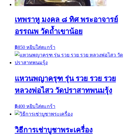
เทพราหู มงคล ๘ ทิศ พระอาจารย์
อรรณพ วัดถ้ำเขาน้อย
฿
850
หยิบใส่ตะกร้า
แหวนพญาครุฑ รุ่น รวย รวย รวย
หลวงพ่อไสว วัดปราสาทพนมรุ้ง
฿
400
หยิบใส่ตะกร้า
วิธีการเช่าบูชาพระเครื่อง