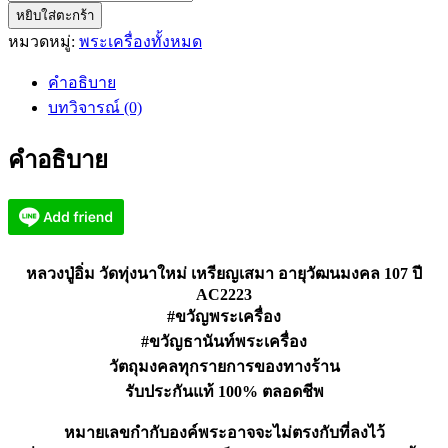
หยิบใส่ตะกร้า
หลวง
หมวดหมู่:
พระเครื่องทั้งหมด
ปู่
อิ่ม
คำอธิบาย
วัด
บทวิจารณ์ (0)
ทุ่ง
นา
คำอธิบาย
ใหม่
เหรียญ
เสมา
อายุ
วัฒน
หลวงปู่อิ่ม วัดทุ่งนาใหม่ เหรียญเสมา อายุวัฒนมงคล 107 ปี
มงคล
AC2223
107
#ขวัญพระเครื่อง
ปี
#ขวัญธานันท์พระเครื่อง
AC2223
วัตถุมงคลทุกรายการของทางร้าน
ชิ้น
รับประกันแท้ 100% ตลอดชีพ
หมายเลขกำกับองค์พระอาจจะไม่ตรงกับที่ลงไว้