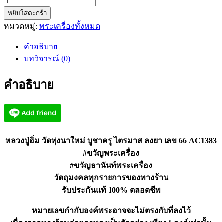
จำนวน
หยิบใส่ตะกร้า
หลวง
หมวดหมู่:
พระเครื่องทั้งหมด
ปู่
อิ่ม
คำอธิบาย
วัด
บทวิจารณ์ (0)
ทุ่ง
นา
คำอธิบาย
ใหม่
บูชา
ครู
ไตรมาส
ลงยา
หลวงปู่อิ่ม วัดทุ่งนาใหม่ บูชาครู ไตรมาส ลงยา เลข 66 AC1383
เลข
#ขวัญพระเครื่อง
66
#ขวัญธานันท์พระเครื่อง
AC1383
วัตถุมงคลทุกรายการของทางร้าน
ชิ้น
รับประกันแท้ 100% ตลอดชีพ
หมายเลขกำกับองค์พระอาจจะไม่ตรงกับที่ลงไว้