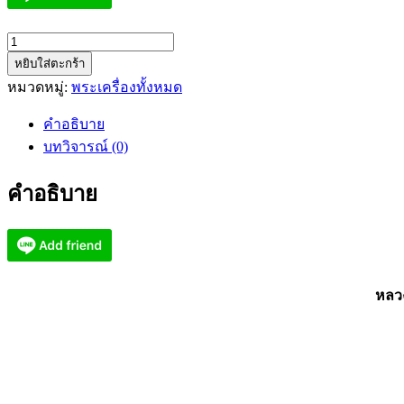
จำนวน
หยิบใส่ตะกร้า
หลวง
หมวดหมู่:
พระเครื่องทั้งหมด
ปู่
อิ่ม
คำอธิบาย
วัด
บทวิจารณ์ (0)
ทุ่ง
นา
คำอธิบาย
ใหม่
เหรียญ
เม็ด
แตง
เจริญพร
หลวง
๑๐๖
ปี
(AB3165)
ชิ้น