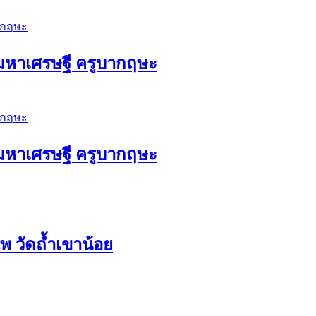
ัวมหาเศรษฐี ครูบากฤษะ
ัวมหาเศรษฐี ครูบากฤษะ
 วัดถ้ำเขาน้อย