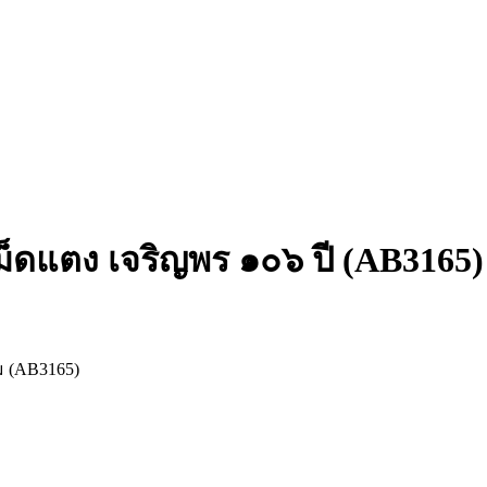
ญเม็ดแตง เจริญพร ๑๐๖ ปี (AB3165)
ิม (AB3165)