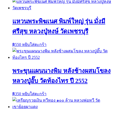
แหวนพระพิฆเนศ พิมพ์ใหญ่ รุ่น มั่งมี
ศรีสุข หลวงปู่หงษ์ วัดเพชรบุรี
฿
550
หยิบใส่ตะกร้า
พระขุนแผนนางพิม หลังช้างผสมโขลง
หลวงปู่อั๊บ วัดท้องไทร ปี 2552
฿
350
หยิบใส่ตะกร้า