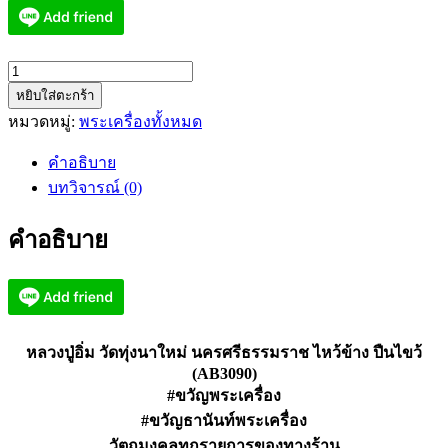
จำนวน
หยิบใส่ตะกร้า
หลวง
หมวดหมู่:
พระเครื่องทั้งหมด
ปู่
อิ่ม
คำอธิบาย
วัด
บทวิจารณ์ (0)
ทุ่ง
นา
คำอธิบาย
ใหม่
นครศรีธรรมราช
ไหว้
ข้าง
ปืน
หลวงปู่อิ่ม วัดทุ่งนาใหม่ นครศรีธรรมราช ไหว้ข้าง ปืนไขว้
ไขว้
(AB3090)
(AB3090)
#ขวัญพระเครื่อง
ชิ้น
#ขวัญธานันท์พระเครื่อง
วัตถุมงคลทุกรายการของทางร้าน