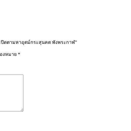
 พระปิดตามหาอุตม์กระสุนคต พังพระกาฬ”
รื่องหมาย
*