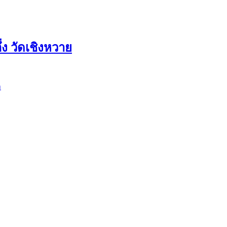
ง วัดเชิงหวาย
วัดบ้านปูน อยุธยา