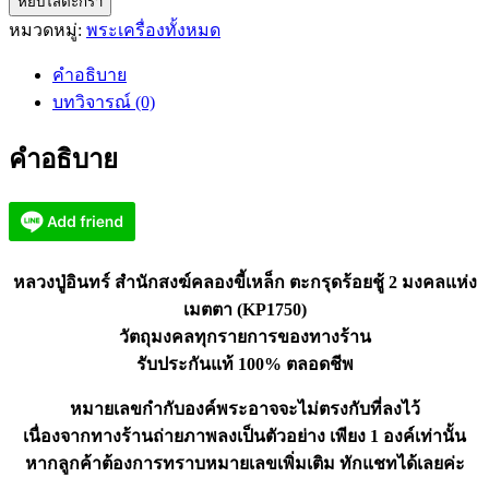
หยิบใส่ตะกร้า
หลวง
หมวดหมู่:
พระเครื่องทั้งหมด
ปู่
อินทร์
คำอธิบาย
สำนักสงฆ์
บทวิจารณ์ (0)
คลอง
ขี้
คำอธิบาย
เหล็ก
ตะกรุด
ร้อย
ชู้
2
หลวงปู่อินทร์ สำนักสงฆ์คลองขี้เหล็ก ตะกรุดร้อยชู้ 2 มงคลแห่ง
(KP1750)
เมตตา (KP1750)
ชิ้น
วัตถุมงคลทุกรายการของทางร้าน
รับประกันแท้ 100% ตลอดชีพ
หมายเลขกำกับองค์พระอาจจะไม่ตรงกับที่ลงไว้
เนื่องจากทางร้านถ่ายภาพลงเป็นตัวอย่าง เพียง 1 องค์เท่านั้น
หากลูกค้าต้องการทราบหมายเลขเพิ่มเติม ทักแชทได้เลยค่ะ