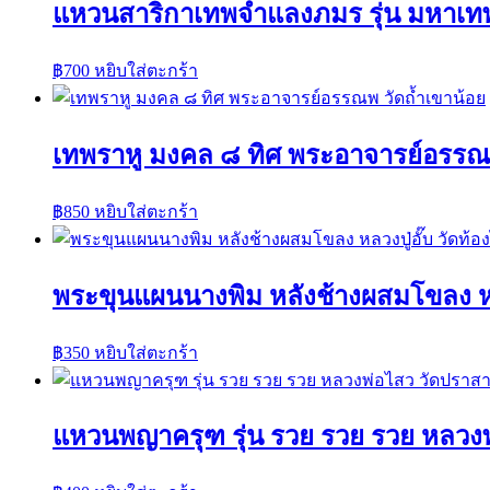
แหวนสาริกาเทพจำแลงภมร รุ่น มหาเท
฿
700
หยิบใส่ตะกร้า
เทพราหู มงคล ๘ ทิศ พระอาจารย์อรรณพ
฿
850
หยิบใส่ตะกร้า
พระขุนแผนนางพิม หลังช้างผสมโขลง หลวง
฿
350
หยิบใส่ตะกร้า
แหวนพญาครุฑ รุ่น รวย รวย รวย หลวงพ