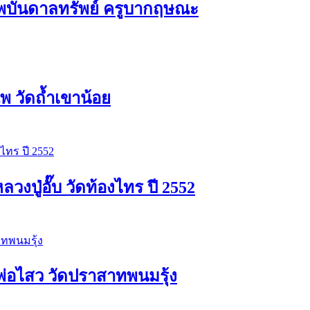
พบันดาลทรัพย์ ครูบากฤษณะ
 วัดถ้ำเขาน้อย
ปู่อั๊บ วัดท้องไทร ปี 2552
่อไสว วัดปราสาทพนมรุ้ง