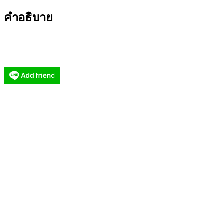
จาน
คำอธิบาย
ยี่
กอฮง
รวย
พัน
ล้าน
รุ่น
แรก
(AC5985)
ชิ้น