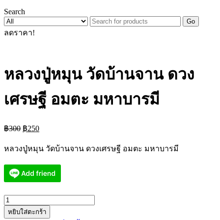
Search
Go
ลดราคา!
หลวงปู่หมุน วัดบ้านจาน ดวง
เศรษฐี อมตะ มหาบารมี
Original
Current
฿
300
฿
250
price
price
was:
is:
หลวงปู่หมุน วัดบ้านจาน ดวงเศรษฐี อมตะ มหาบารมี
฿300.
฿250.
จำนวน
หยิบใส่ตะกร้า
หลวง