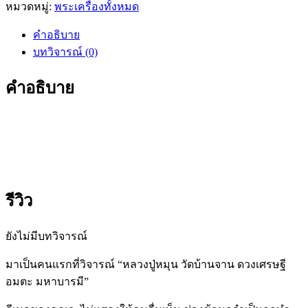
หมวดหมู่:
พระเครื่องทั้งหมด
ปู่
หมุน
คำอธิบาย
วัด
บทวิจารณ์ (0)
บ้าน
จาน
คำอธิบาย
ดวง
เศรษฐี
อมตะ
มหา
บารมี
ชิ้น
รีวิว
ยังไม่มีบทวิจารณ์
มาเป็นคนแรกที่วิจารณ์ “หลวงปู่หมุน วัดบ้านจาน ดวงเศรษฐี
อมตะ มหาบารมี”