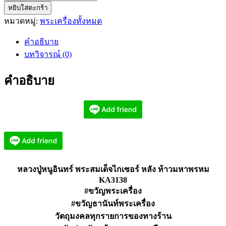
หยิบใส่ตะกร้า
หลวง
หมวดหมู่:
พระเครื่องทั้งหมด
ปู่
หนู
คำอธิบาย
อินทร์
บทวิจารณ์ (0)
พระ
สมเด็จ
คำอธิบาย
ไก
เซอร์
หลัง
ท้าว
มหาพรหม
KA3138
ชิ้น
หลวงปู่หนูอินทร์ พระสมเด็จไกเซอร์ หลัง ท้าวมหาพรหม
KA3138
#ขวัญพระเครื่อง
#ขวัญธานันท์พระเครื่อง
วัตถุมงคลทุกรายการของทางร้าน