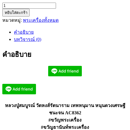
จำนวน
หยิบใส่ตะกร้า
หลวง
หมวดหมู่:
พระเครื่องทั้งหมด
ปู่
สมบูรณ์
คำอธิบาย
วัด
บทวิจารณ์ (0)
หงส์
รัตนาราม
คำอธิบาย
เทพ
หนุมาน
หนุน
ดวง
เศรษฐี
ชนะ
จน
หลวงปู่สมบูรณ์ วัดหงส์รัตนาราม เทพหนุมาน หนุนดวงเศรษฐี
AC8362
ชนะจน AC8362
ชิ้น
#ขวัญพระเครื่อง
#ขวัญธานันท์พระเครื่อง