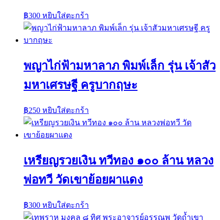
฿
300
หยิบใส่ตะกร้า
พญาไก่ฟ้ามหาลาภ พิมพ์เล็ก รุ่น เจ้าสัว
มหาเศรษฐี ครูบากฤษะ
฿
250
หยิบใส่ตะกร้า
เหรียญรวยเงิน ทวีทอง ๑๐๐ ล้าน หลวง
พ่อทวี วัดเขาย้อยผาแดง
฿
300
หยิบใส่ตะกร้า