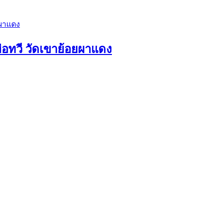
่อทวี วัดเขาย้อยผาแดง