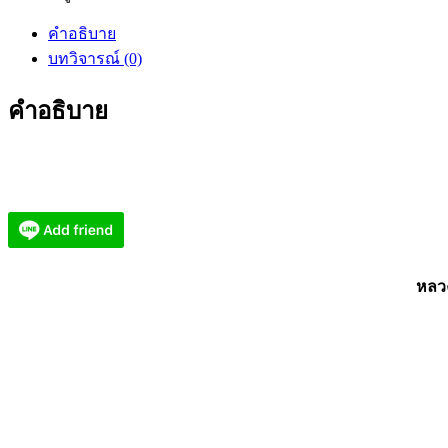
ศิลา
คำอธิบาย
หลวง
บทวิจารณ์ (0)
พ่อ
เมีย
คำอธิบาย
น
เบี้ย
แก้ม
หา
ปราบ
อุด
กริ่ง
หลวง
กันภัย
KM538
ชิ้น