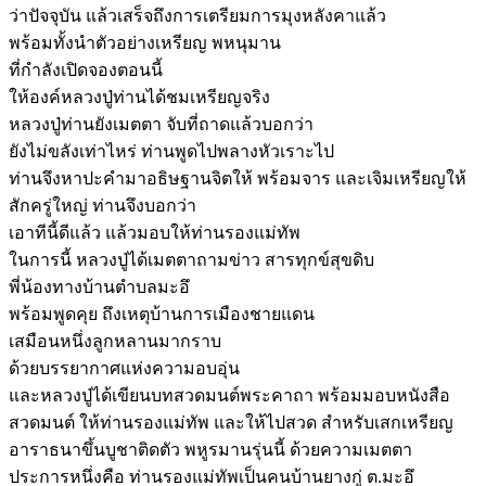
ว่าปัจจุบัน แล้วเสร็จถึงการเตรียมการมุงหลังคาแล้ว
พร้อมทั้งนำตัวอย่างเหรียญ พหนุมาน
ที่กำลังเปิดจองตอนนี้
ให้องค์หลวงปู่ท่านได้ชมเหรียญจริง
หลวงปู่ท่านยังเมตตา จับที่ถาดแล้วบอกว่า
ยังไม่ขลังเท่าไหร่ ท่านพูดไปพลางหัวเราะไป
ท่านจึงหาปะคำมาอธิษฐานจิตให้ พร้อมจาร และเจิมเหรียญให้
สักครู่ใหญ่ ท่านจึงบอกว่า
เอาทีนี้ดีแล้ว แล้วมอบให้ท่านรองแม่ทัพ
ในการนี้ หลวงปู่ได้เมตตาถามข่าว สารทุกข์สุขดิบ
พี่น้องทางบ้านตำบลมะอึ
พร้อมพูดคุย ถึงเหตุบ้านการเมืองชายแดน
เสมือนหนึ่งลูกหลานมากราบ
ด้วยบรรยากาศแห่งความอบอุ่น
และหลวงปู่ได้เขียนบทสวดมนต์พระคาถา พร้อมมอบหนังสือ
สวดมนต์ ให้ท่านรองแม่ทัพ และให้ไปสวด สำหรับเสกเหรียญ
อาราธนาขึ้นบูชาติดตัว พหูรมานรุ่นนี้ ด้วยความเมตตา
ประการหนึ่งคือ ท่านรองแม่ทัพเป็นคนบ้านยางกู่ ต.มะอึ