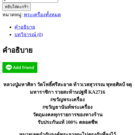
หยิบใส่ตะกร้า
หลวง
หมวดหมู่:
พระเครื่องทั้งหมด
ปู่
ศิลา
คำอธิบาย
ท้าว
บทวิจารณ์ (0)
เวส
สุวรรณ
คำอธิบาย
จตุ
มหา
ราชิ
กา
รวย
หลวงปู่มหาศิลา วัดโพธิ์ศรีสะอาด ท้าวเวสสุวรรณ พุทธศิลป์ จตุ
สะท้าน
มหาราชิกา รวยสะท้านปฐพี KA2716
ปฐพี
#ขวัญพระเครื่อง
KA2716
#ขวัญธานันท์พระเครื่อง
ชิ้น
วัตถุมงคลทุกรายการของทางร้าน
รับประกันแท้ 100% ตลอดชีพ
หมายเลขกำกับองค์พระอาจจะไม่ตรงกับที่ลงไว้