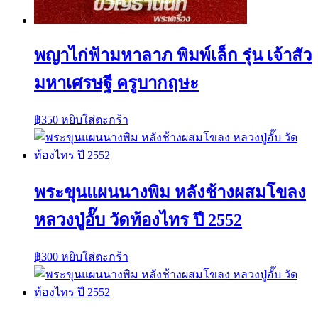
พญาไก่ฟ้ามหาลาภ พิมพ์เล็ก รุ่น เจ้าสัว
มหาเศรษฐี ครูบากฤษะ
฿
350
หยิบใส่ตะกร้า
พระขุนแผนนางพิม หลังช้างผสมโขลง
หลวงปู่อั๊บ วัดท้องไทร ปี 2552
฿
300
หยิบใส่ตะกร้า