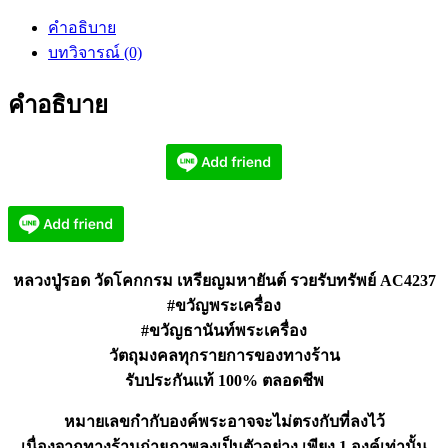
รอด
คำอธิบาย
วัด
บทวิจารณ์ (0)
โคก
กรม
คำอธิบาย
เหรียญ
มหา
ยันต์
รวย
รับ
ทรัพย์
AC4237
หลวงปู่รอด วัดโคกกรม เหรียญมหายันต์ รวยรับทรัพย์ AC4237
ชิ้น
#ขวัญพระเครื่อง
#ขวัญธานันท์พระเครื่อง
วัตถุมงคลทุกรายการของทางร้าน
รับประกันแท้ 100% ตลอดชีพ
หมายเลขกำกับองค์พระอาจจะไม่ตรงกับที่ลงไว้
เนื่องจากทางร้านถ่ายภาพลงเป็นตัวอย่าง เพียง 1 องค์เท่านั้น