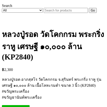
Search
Go
หลวงปู่รอด วัดโคกกรม พระกริ่ง
ราหู เศรษฐี ๑๐,๐๐๐ ล้าน
(KP2840)
฿
2,300
หลวงปู่รอด อาภสฺสโร วัดโคกกรม จ.สุรินทร์ พระกริ่ง ราหู รุ่น
เศรษฐี ๑๐,๐๐๐ ล้าน เนื้อโลหะรมดำ ขนาด 3 นิ้ว (KP2840)
#ขวัญพระเครื่อง
#ขวัญธานันท์พระเครื่อง