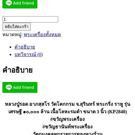
จำนวน
หยิบใส่ตะกร้า
หลวง
หมวดหมู่:
พระเครื่องทั้งหมด
ปู่
รอด
คำอธิบาย
วัด
บทวิจารณ์ (0)
โคก
กรม
คำอธิบาย
พระ
กริ่ง
ราหู
เศรษฐี
๑๐,๐๐๐
หลวงปู่รอด อาภสฺสโร วัดโคกกรม จ.สุรินทร์ พระกริ่ง ราหู รุ่น
ล้าน
เศรษฐี ๑๐,๐๐๐ ล้าน เนื้อโลหะรมดำ ขนาด 3 นิ้ว (KP2840)
(KP2840)
#ขวัญพระเครื่อง
ชิ้น
#ขวัญธานันท์พระเครื่อง
วัตถุมงคลทุกรายการของทางร้าน