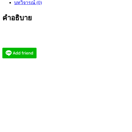
บทวิจารณ์ (0)
โพนทอง
พญา
คำอธิบาย
คชสาร
ปี2560
มั่งมี
ตลอด
ชาติ
AC3350
ชิ้น