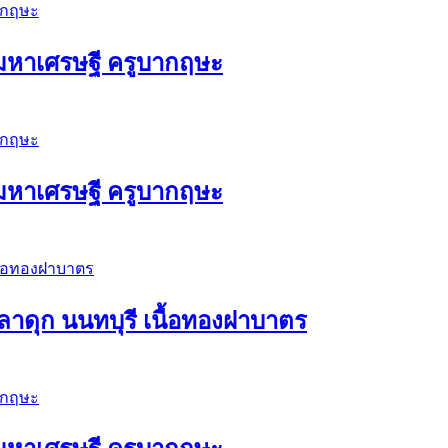
ัวมหาเศรษฐี ครูบากฤษะ
ัวมหาเศรษฐี ครูบากฤษะ
าดุก นนทบุรี เนื้อทองฝาบาตร