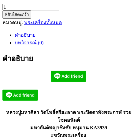
จำนวน
หยิบใส่ตะกร้า
หลวง
หมวดหมู่:
พระเครื่องทั้งหมด
ปู่
มหา
คำอธิบาย
ศิลา
บทวิจารณ์ (0)
พระ
ปิด
คำอธิบาย
ตา
พัง
พระ
กาฬ
รวย
โชค
อนันต์
หลวงปู่มหาศิลา วัดโพธิ์ศรีสะอาด พระปิดตาพังพระกาฬ รวย
KA3939
โชคอนันต์
ชิ้น
มหายันต์พญาชิงชัย หนุมาน KA3939
#ขวัญพระเครื่อง