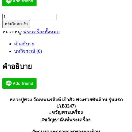
จำนวน
หยิบใส่ตะกร้า
หลวง
หมวดหมู่:
พระเครื่องทั้งหมด
ปู่
พวง
คำอธิบาย
วัด
บทวิจารณ์ (0)
เทพ
นรสิงห์
คำอธิบาย
เจ้า
สัว
พวง
รวย
พัน
หลวงปู่พวง วัดเทพนรสิงห์ เจ้าสัว พวงรวยพันล้าน รุ่นแรก
ล้าน
(AB3247)
#ขวัญพระเครื่อง
รุ่น
#ขวัญธานันท์พระเครื่อง
แรก
(AB3247)
วัตถุมงคลทุกรายการของทางร้าน