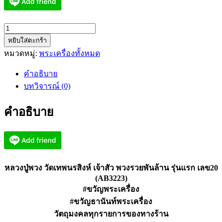
จำนวน
หยิบใส่ตะกร้า
หลวง
หมวดหมู่:
พระเครื่องทั้งหมด
ปู่
พวง
คำอธิบาย
วัด
บทวิจารณ์ (0)
เทพ
นรสิงห์
คำอธิบาย
เจ้า
สัว
พวง
รวย
พัน
หลวงปู่พวง วัดเทพนรสิงห์ เจ้าสัว พวงรวยพันล้าน รุ่นแรก เลข20
ล้าน
(AB3223)
#ขวัญพระเครื่อง
เลข20
(AB3223)
#ขวัญธานันท์พระเครื่อง
ชิ้น
วัตถุมงคลทุกรายการของทางร้าน