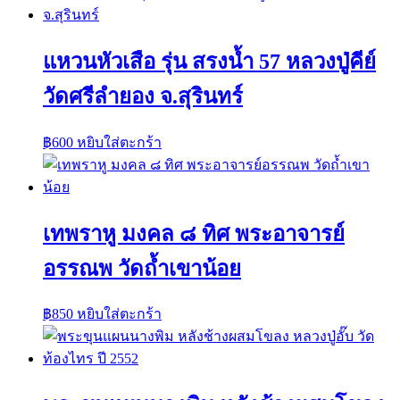
แหวนหัวเสือ รุ่น สรงน้ำ 57 หลวงปู่คีย์
วัดศรีลำยอง จ.สุรินทร์
฿
600
หยิบใส่ตะกร้า
เทพราหู มงคล ๘ ทิศ พระอาจารย์
อรรณพ วัดถ้ำเขาน้อย
฿
850
หยิบใส่ตะกร้า