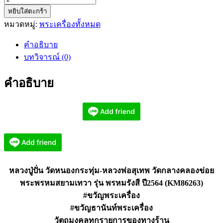
หยิบใส่ตะกร้า
หลวง
หมวดหมู่:
พระเครื่องทั้งหมด
ปู่
ปั่น
คำอธิบาย
หลวง
บทวิจารณ์ (0)
พ่อ
สุ
คำอธิบาย
เทพ
พระ
พรหม
สยาม
เทวา
รุ่น
พรหม
หลวงปู่ปั่น วัดหนองกระทุ่ม-หลวงพ่อสุเทพ วัดกลางคลองข่อย
รังสี
พระพรหมสยามเทวา รุ่น พรหมรังสี ปี2564 (KM86263)
(KM86263)
#ขวัญพระเครื่อง
ชิ้น
#ขวัญธานันท์พระเครื่อง
วัตถุมงคลทุกรายการของทางร้าน