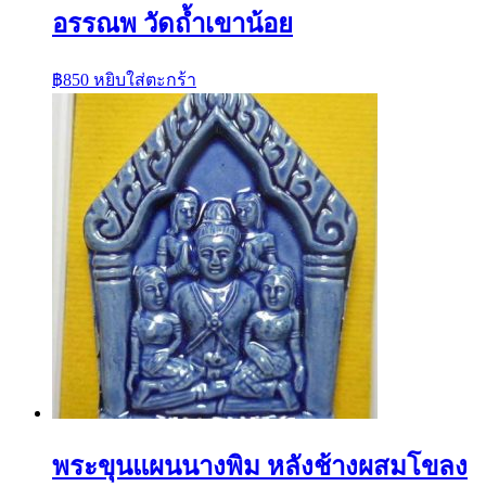
อรรณพ วัดถ้ำเขาน้อย
฿
850
หยิบใส่ตะกร้า
พระขุนแผนนางพิม หลังช้างผสมโขลง