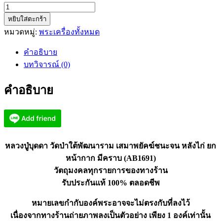
จำนวน
หยิบใส่ตะกร้า
หลวง
หมวดหมู่:
พระเครื่องทั้งหมด
ปู่
บุด
คำอธิบาย
ดา
บทวิจารณ์ (0)
วัด
ป่า
คำอธิบาย
ใต้
พัฒนา
ราม
เสมา
พยัคฆ์
หลวงปู่บุดดา วัดป่าใต้พัฒนาราม เสมาพยัคฆ์ชนะจน หลังไก่ ยก
ชนะ
หน้ากาก มีคราบ (AB1691)
จน
วัตถุมงคลทุกรายการของทางร้าน
(AB1691)
รับประกันแท้ 100% ตลอดชีพ
ชิ้น
หมายเลขกำกับองค์พระอาจจะไม่ตรงกับที่ลงไว้
เนื่องจากทางร้านถ่ายภาพลงเป็นตัวอย่าง เพียง 1 องค์เท่านั้น