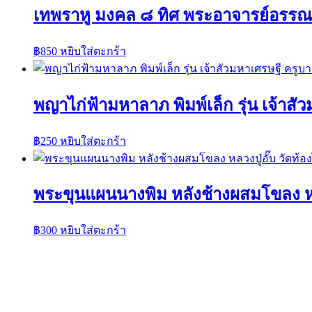
เทพราหู มงคล ๘ ทิศ พระอาจารย์อรรณพ
฿
850
หยิบใส่ตะกร้า
พญาไก่ฟ้ามหาลาภ พิมพ์เล็ก รุ่น เจ้าส
฿
250
หยิบใส่ตะกร้า
พระขุนแผนนางพิม หลังช้างผสมโขลง หลวง
฿
300
หยิบใส่ตะกร้า
ค้นหาวัตถุมงคลได้ที่นี่
ค้นหา:
ค้นหา