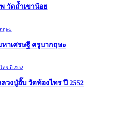
 วัดถ้ำเขาน้อย
ัวมหาเศรษฐี ครูบากฤษะ
ปู่อั๊บ วัดท้องไทร ปี 2552