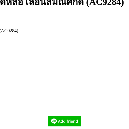
วดหล่อ เลื่อนสมณศักดิ์ (AC9284)
ม (AC9284)