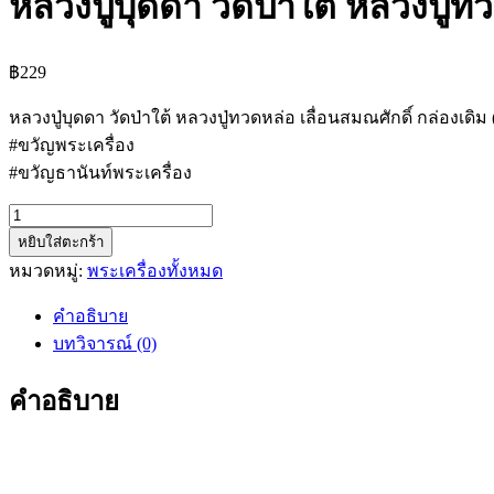
หลวงปู่บุดดา วัดป่าใต้ หลวงปู่ท
฿
229
หลวงปู่บุดดา วัดป่าใต้ หลวงปู่ทวดหล่อ เลื่อนสมณศักดิ์ กล่องเดิ
#ขวัญพระเครื่อง
#ขวัญธานันท์พระเครื่อง
จำนวน
หยิบใส่ตะกร้า
หลวง
หมวดหมู่:
พระเครื่องทั้งหมด
ปู่
บุด
คำอธิบาย
ดา
บทวิจารณ์ (0)
วัด
ป่า
คำอธิบาย
ใต้
หลวง
ปู่ทวด
หล่อ