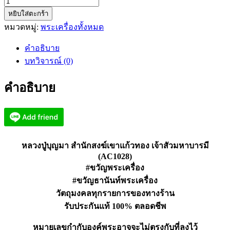
จำนวน
หยิบใส่ตะกร้า
หลวง
หมวดหมู่:
พระเครื่องทั้งหมด
ปู่
บุญ
คำอธิบาย
มา
บทวิจารณ์ (0)
เขา
แก้ว
คำอธิบาย
ทอง​
เจ้า
สัว
มหา
บารมี
หลวงปู่บุญมา สำนักสงฆ์เขาแก้วทอง​ เจ้าสัวมหาบารมี
(AC1028)
(AC1028)
ชิ้น
#ขวัญพระเครื่อง
#ขวัญธานันท์พระเครื่อง
วัตถุมงคลทุกรายการของทางร้าน
รับประกันแท้ 100% ตลอดชีพ
หมายเลขกำกับองค์พระอาจจะไม่ตรงกับที่ลงไว้