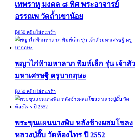
เทพราหู มงคล ๘ ทิศ พระอาจารย์
อรรณพ วัดถ้ำเขาน้อย
฿
850
หยิบใส่ตะกร้า
พญาไก่ฟ้ามหาลาภ พิมพ์เล็ก รุ่น เจ้าสัว
มหาเศรษฐี ครูบากฤษะ
฿
250
หยิบใส่ตะกร้า
พระขุนแผนนางพิม หลังช้างผสมโขลง
หลวงปู่อั๊บ วัดท้องไทร ปี 2552