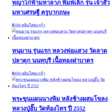
พญาไก่ฟ้ามหาลาภ พิมพ์เล็ก รุ่น เจ้าสัว
มหาเศรษฐี ครูบากฤษะ
฿
350
หยิบใส่ตะกร้า
หนุมาน รุ่นแรก หลวงพ่อแสวง วัดลาด
ปลาดุก นนทบุรี เนื้อทองฝาบาตร
฿
450
หยิบใส่ตะกร้า
พระขุนแผนนางพิม หลังช้างผสมโขลง
หลวงปู่อั๊บ วัดท้องไทร ปี 2552