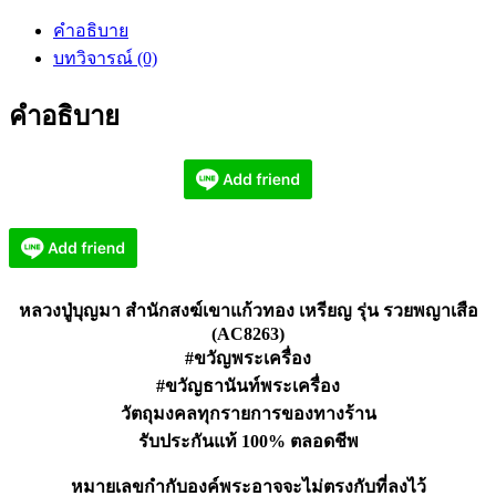
บุญ
คำอธิบาย
มา
บทวิจารณ์ (0)
สำนักสงฆ์
เขา
คำอธิบาย
แก้ว
ทอง
รวย
พญา
เสือ
(AC8263)
ชิ้น
หลวงปู่บุญมา สำนักสงฆ์เขาแก้วทอง เหรียญ รุ่น รวยพญาเสือ
(AC8263)
#ขวัญพระเครื่อง
#ขวัญธานันท์พระเครื่อง
วัตถุมงคลทุกรายการของทางร้าน
รับประกันแท้ 100% ตลอดชีพ
หมายเลขกำกับองค์พระอาจจะไม่ตรงกับที่ลงไว้