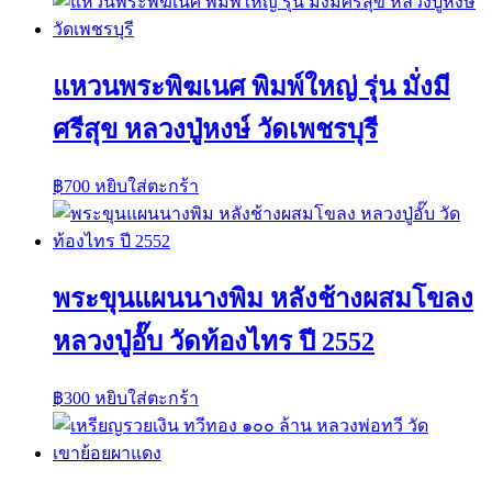
แหวนพระพิฆเนศ พิมพ์ใหญ่ รุ่น มั่งมี
ศรีสุข หลวงปู่หงษ์ วัดเพชรบุรี
฿
700
หยิบใส่ตะกร้า
พระขุนแผนนางพิม หลังช้างผสมโขลง
หลวงปู่อั๊บ วัดท้องไทร ปี 2552
฿
300
หยิบใส่ตะกร้า