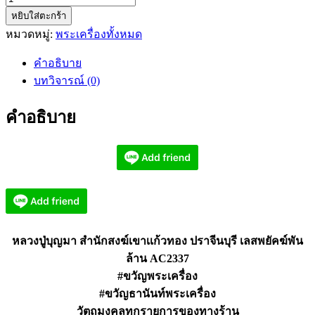
หยิบใส่ตะกร้า
หลวง
หมวดหมู่:
พระเครื่องทั้งหมด
ปู่
บุญ
คำอธิบาย
มา
บทวิจารณ์ (0)
สำนัก
สงฆ์
คำอธิบาย
เขา
เเก้ว
ทอง
เลส
พยัคฆ์
พัน
ล้าน
หลวงปู่บุญมา สำนักสงฆ์เขาเเก้วทอง ปราจีนบุรี เลสพยัคฆ์พัน
AC2337
ล้าน AC2337
ชิ้น
#ขวัญพระเครื่อง
#ขวัญธานันท์พระเครื่อง
วัตถุมงคลทุกรายการของทางร้าน