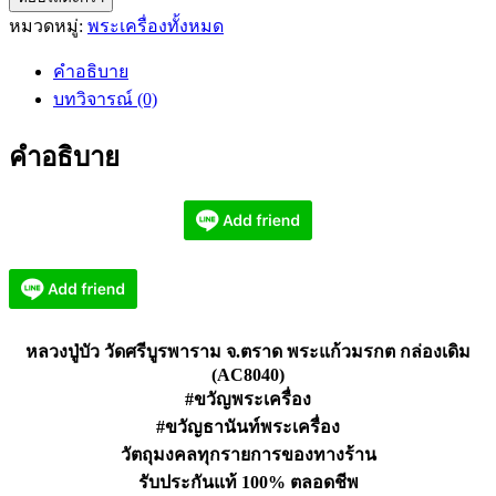
หมวดหมู่:
พระเครื่องทั้งหมด
ปู่
บัว
คำอธิบาย
วัด
บทวิจารณ์ (0)
ศรี
บูรพา
คำอธิบาย
ราม
จ.ตราด
พระ
แก้ว
มรกต
(AC8040)
ชิ้น
หลวงปู่บัว วัดศรีบูรพาราม จ.ตราด พระแก้วมรกต กล่องเดิม
(AC8040)
#ขวัญพระเครื่อง
#ขวัญธานันท์พระเครื่อง
วัตถุมงคลทุกรายการของทางร้าน
รับประกันแท้ 100% ตลอดชีพ