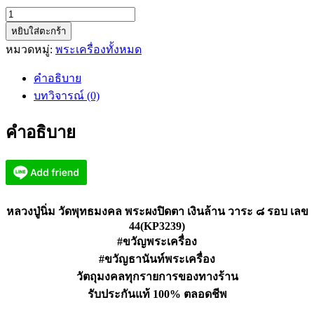
จำนวน
หยิบใส่ตะกร้า
หลวง
หมวดหมู่:
พระเครื่องทั้งหมด
ปู่
นิ่ม
คำอธิบาย
วัด
บทวิจารณ์ (0)
พุทธ
มงคล
คำอธิบาย
พระ
ผง
ปิด
ตา
เงิน
หลวงปู่นิ่ม วัดพุทธมงคล พระผงปิดตา เงินล้าน วาระ ๘ รอบ เลข
ล้าน
44(KP3239)
#ขวัญพระเครื่อง
เลข
44(KP3239)
#ขวัญธานันท์พระเครื่อง
ชิ้น
วัตถุมงคลทุกรายการของทางร้าน
รับประกันแท้ 100% ตลอดชีพ