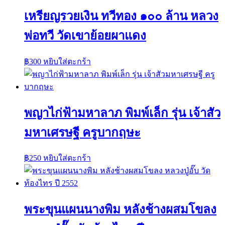
เหรียญรวยเงิน ทวีทอง ๑๐๐ ล้าน หลวง
พ่อทวี วัดเขาย้อยผาแดง
฿
300
หยิบใส่ตะกร้า
พญาไก่ฟ้ามหาลาภ พิมพ์เล็ก รุ่น เจ้าสัว
มหาเศรษฐี ครูบากฤษะ
฿
250
หยิบใส่ตะกร้า
พระขุนแผนนางพิม หลังช้างผสมโขลง