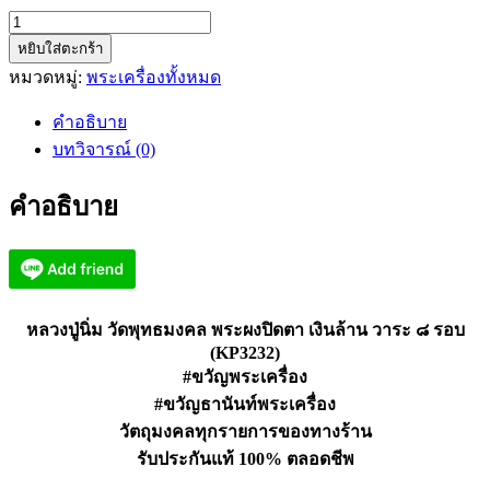
จำนวน
หยิบใส่ตะกร้า
หลวง
หมวดหมู่:
พระเครื่องทั้งหมด
ปู่
นิ่ม
คำอธิบาย
วัด
บทวิจารณ์ (0)
พุทธ
มงคล
คำอธิบาย
ปิด
ตา
เงิน
ล้าน
วาระ
หลวงปู่นิ่ม วัดพุทธมงคล พระผงปิดตา เงินล้าน วาระ ๘ รอบ
๘
(KP3232)
#ขวัญพระเครื่อง
รอบ
(KP3232)
#ขวัญธานันท์พระเครื่อง
ชิ้น
วัตถุมงคลทุกรายการของทางร้าน
รับประกันแท้ 100% ตลอดชีพ